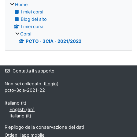
Home
I miei corsi
Blog del sito
I miei corsi
Corsi
PCTO - 3CIA - 2021/2022
Blocchi
Contatta il supporto
Non sei collegato. (
Login
)
pcto-3cia-2021-22
Italiano ‎(it)‎
English ‎(en)‎
Italiano ‎(it)‎
Riepilogo della conservazione dei dati
Ottieni l'app mobile