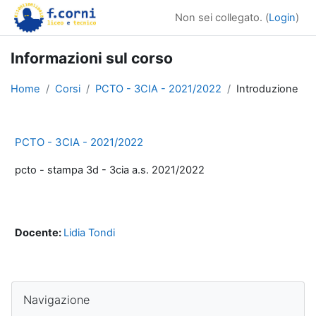
Vai al contenuto principale
Non sei collegato. (
Login
)
Informazioni sul corso
Home
Corsi
PCTO - 3CIA - 2021/2022
Introduzione
PCTO - 3CIA - 2021/2022
pcto - stampa 3d - 3cia a.s. 2021/2022
Docente:
Lidia Tondi
Blocchi
Salta Navigazione
Navigazione