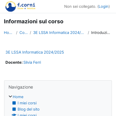
Vai al contenuto principale
Non sei collegato. (
Login
)
Informazioni sul corso
Home
Corsi
3E LSSA Informatica 2024/2025
Introduzione
3E LSSA Informatica 2024/2025
Docente:
Silvia Ferri
Blocchi
Salta Navigazione
Navigazione
Home
I miei corsi
Blog del sito
I miei corsi