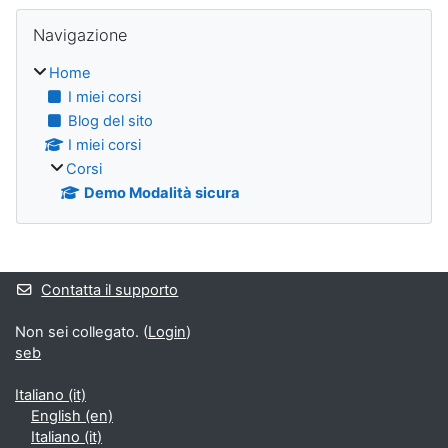
Blocchi
Salta Navigazione
Navigazione
Home
I miei corsi
Blog del sito
I miei corsi
Corsi
Demo Modalità sicura
Blocchi
Contatta il supporto
Non sei collegato. (
Login
)
seb
Italiano ‎(it)‎
English ‎(en)‎
Italiano ‎(it)‎