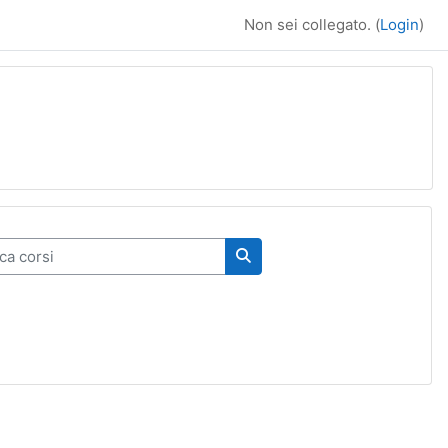
Non sei collegato. (
Login
)
 corsi
Cerca corsi