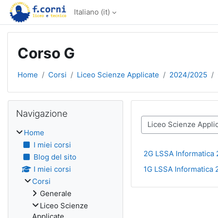
Vai al contenuto principale
Italiano ‎(it)‎
Corso G
Home
Corsi
Liceo Scienze Applicate
2024/2025
Blocchi
Salta Navigazione
Navigazione
Categorie di corso
Home
I miei corsi
2G LSSA Informatica
Blog del sito
1G LSSA Informatica
I miei corsi
Corsi
Generale
Liceo Scienze
Applicate