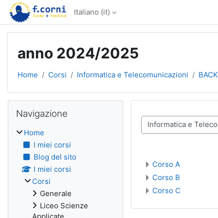
Vai al contenuto principale
Italiano ‎(it)‎
anno 2024/2025
Home
Corsi
Informatica e Telecomunicazioni
BAC
Blocchi
Salta Navigazione
Navigazione
Categorie di corso
Home
I miei corsi
Blog del sito
Corso A
I miei corsi
Corso B
Corsi
Corso C
Generale
Liceo Scienze
Applicate