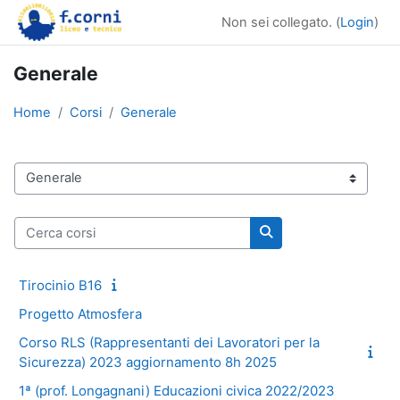
Vai al contenuto principale
Non sei collegato. (
Login
)
Generale
Home
Corsi
Generale
Categorie di corso
Cerca corsi
Cerca corsi
Tirocinio B16
Progetto Atmosfera
Corso RLS (Rappresentanti dei Lavoratori per la
Sicurezza) 2023 aggiornamento 8h 2025
1ª (prof. Longagnani) Educazioni civica 2022/2023